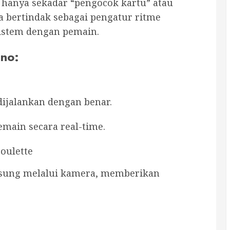
 hanya sekadar “pengocok kartu” atau
ga bertindak sebagai pengatur ritme
istem dengan pemain.
ino:
ijalankan dengan benar.
main secara real-time.
oulette
gsung melalui kamera, memberikan