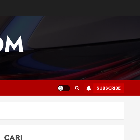
OM
SUBSCRIBE
CARI