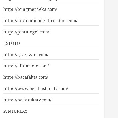
https://bungmerdeka.com/
https://destinationdebtfreedom.com/
https://pintutogel.com/
ESTOTO
https://givenwim.com/
https://allstartoto.com/
https://bacafakta.com/
https://www.beritaistanatv.com/
https://padasukatv.com/
PINTUPLAY