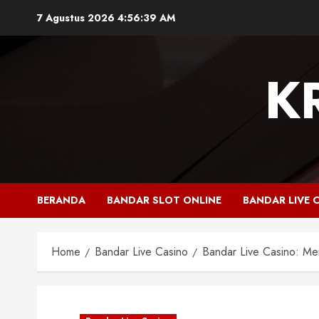
Skip
7 Agustus 2026
4:56:40 AM
to
content
K
BERANDA
BANDAR SLOT ONLINE
BANDAR LIVE 
Home
Bandar Live Casino
Bandar Live Casino: Me