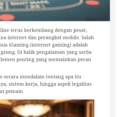
nline terus berkembang dengan pesat,
a internet dan perangkat mobile. Salah
unia iGaming (internet gaming) adalah
ngsung. Di balik pengalaman yang serba
tu elemen penting yang memainkan peran
as secara mendalam tentang apa itu
a, sistem kerja, hingga aspek legalitas
hui pemain.