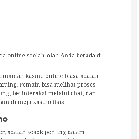
ra online seolah-olah Anda berada di
rmainan kasino online biasa adalah
gaming. Pemain bisa melihat proses
ng, berinteraksi melalui chat, dan
n di meja kasino fisik.
no
ler, adalah sosok penting dalam