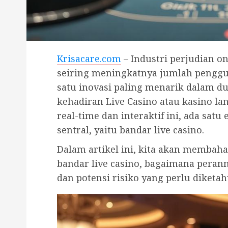
Krisacare.com
– Industri perjudian o
seiring meningkatnya jumlah penggun
satu inovasi paling menarik dalam d
kehadiran Live Casino atau kasino la
real-time dan interaktif ini, ada sa
sentral, yaitu bandar live casino.
Dalam artikel ini, kita akan membah
bandar live casino, bagaimana peranny
dan potensi risiko yang perlu diketa