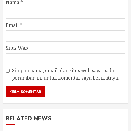
Nama
*
Email
*
Situs Web
Simpan nama, email, dan situs web saya pada
peramban ini untuk komentar saya berikutnya.
RELATED NEWS