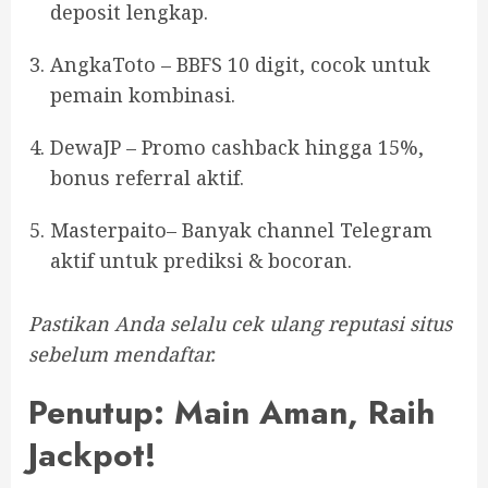
deposit lengkap.
AngkaToto – BBFS 10 digit, cocok untuk
pemain kombinasi.
DewaJP – Promo cashback hingga 15%,
bonus referral aktif.
Masterpaito– Banyak channel Telegram
aktif untuk prediksi & bocoran.
Pastikan Anda selalu cek ulang reputasi situs
sebelum mendaftar.
Penutup: Main Aman, Raih
Jackpot!