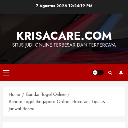
Skip
7 Agustus 2026
12:24:21 PM
to
content
KRISACARE.COM
SITUS JUDI ONLINE TERBESAR DAN TERPERCAYA
Primary
Menu
Home
Bandar Togel Online
Bandar Togel Singapore Online: Bocoran, Tips, &
Jadwal Resmi