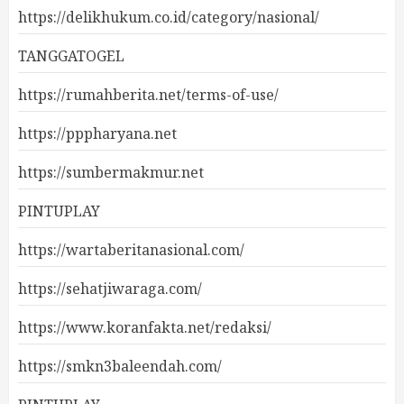
https://delikhukum.co.id/category/nasional/
TANGGATOGEL
https://rumahberita.net/terms-of-use/
https://pppharyana.net
https://sumbermakmur.net
PINTUPLAY
https://wartaberitanasional.com/
https://sehatjiwaraga.com/
https://www.koranfakta.net/redaksi/
https://smkn3baleendah.com/