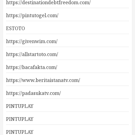
https://destinationdebtfreedom.com/
https://pintutogel.com/
ESTOTO
https://givenwim.com/
https://allstartoto.com/
https://bacafakta.com/
https://www.beritaistanatv.com/
https://padasukatv.com/
PINTUPLAY
PINTUPLAY
PINTUPLAY