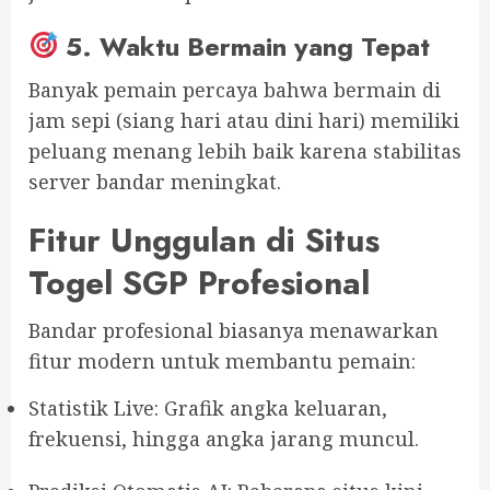
5. Waktu Bermain yang Tepat
Banyak pemain percaya bahwa bermain di
jam sepi (siang hari atau dini hari) memiliki
peluang menang lebih baik karena stabilitas
server bandar meningkat.
Fitur Unggulan di Situs
Togel SGP Profesional
Bandar profesional biasanya menawarkan
fitur modern untuk membantu pemain:
Statistik Live: Grafik angka keluaran,
frekuensi, hingga angka jarang muncul.