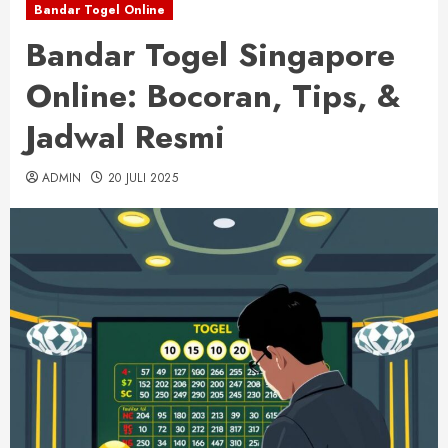
Bandar Togel Online
Bandar Togel Singapore
Online: Bocoran, Tips, &
Jadwal Resmi
ADMIN
20 JULI 2025