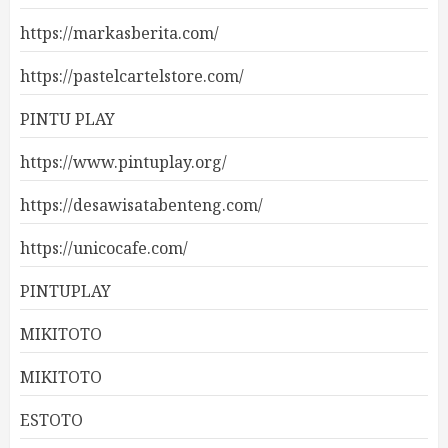
https://markasberita.com/
https://pastelcartelstore.com/
PINTU PLAY
https://www.pintuplay.org/
https://desawisatabenteng.com/
https://unicocafe.com/
PINTUPLAY
MIKITOTO
MIKITOTO
ESTOTO