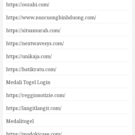
https://oozabi.com/
https://www.nuocuongbinhduong.com/
https://situsmurah.com/
https://nextwavesys.com/
https://unikaja.com/
https://batikratu.com/
Medali Togel Login
https://reggionotizie.com/
https://langitlangit.com/
Medalitogel
https://modokicase.com/