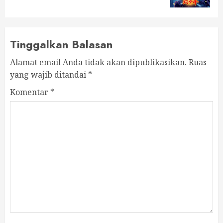
Tinggalkan Balasan
Alamat email Anda tidak akan dipublikasikan.
Ruas
yang wajib ditandai
*
Komentar
*