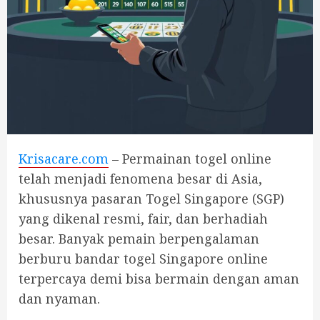
Krisacare.com
– Permainan togel online
telah menjadi fenomena besar di Asia,
khususnya pasaran Togel Singapore (SGP)
yang dikenal resmi, fair, dan berhadiah
besar. Banyak pemain berpengalaman
berburu bandar togel Singapore online
terpercaya demi bisa bermain dengan aman
dan nyaman.