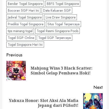
Bandar Togel Singapore
BBFS Togel Singapore
Bocoran SGP Hari Ini
Data Keluaran SGP
Jadwal Togel Singapore
Live Draw Singapore
Prediksi Togel Singapore
Situs Togel Terpercaya
tips menang togel
Togel Resmi Singapore Pools
Togel SGP Online
Togel SGP Terpercaya
Togel Singapore Hari Ini
Post
Previous
navigation
Mahjong Wins 3 Black Scatter:
Pre
Simbol Gelap Pembawa Hoki!
pos
Next
Yakuza Honor: Slot Aksi Ala Mafia
Next
Jepang dari PGSoft!
post: