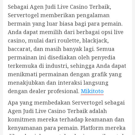
Sebagai Agen Judi Live Casino Terbaik,
Servertogel memberikan pengalaman
bermain yang luar biasa bagi para pemain.
Anda dapat memilih dari berbagai opsi live
casino, mulai dari roulette, blackjack,
baccarat, dan masih banyak lagi. Semua
permainan ini disediakan oleh penyedia
terkemuka di industri, sehingga Anda dapat
menikmati permainan dengan grafik yang
menakjubkan dan interaksi langsung
dengan dealer profesional.
Mikitoto
Apa yang membedakan Servertogel sebagai
Agen Judi Live Casino Terbaik adalah
komitmen mereka terhadap keamanan dan
kenyamanan para pemain. Platform mereka