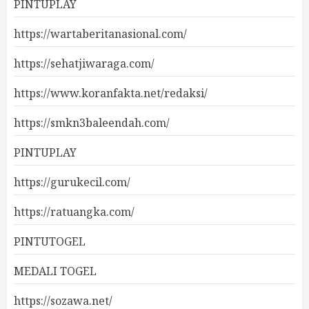
PINTUPLAY
https://wartaberitanasional.com/
https://sehatjiwaraga.com/
https://www.koranfakta.net/redaksi/
https://smkn3baleendah.com/
PINTUPLAY
https://gurukecil.com/
https://ratuangka.com/
PINTUTOGEL
MEDALI TOGEL
https://sozawa.net/