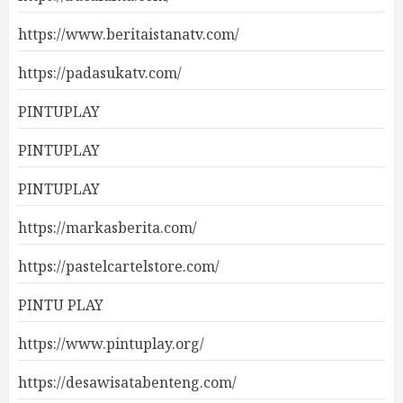
https://www.beritaistanatv.com/
https://padasukatv.com/
PINTUPLAY
PINTUPLAY
PINTUPLAY
https://markasberita.com/
https://pastelcartelstore.com/
PINTU PLAY
https://www.pintuplay.org/
https://desawisatabenteng.com/