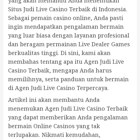
yang akan memandu Anda menemukan
Situs Judi Live Casino Terbaik di Indonesia.
Sebagai pemain casino online, Anda pasti
ingin mendapatkan pengalaman bermain
yang luar biasa dengan layanan profesional
dan beragam permainan Live Dealer Games
berkualitas tinggi. Di sini, kami akan
membahas tentang apa itu Agen Judi Live
Casino Terbaik, mengapa Anda harus
memilihnya, serta panduan untuk bermain
di Agen Judi Live Casino Terpercaya.
Artikel ini akan membantu Anda
menemukan Agen Judi Live Casino Terbaik
yang dapat memberikan Anda pengalaman
bermain Online Casinos yang tak
terlupakan. Nikmati kemudahan,