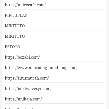
https://unicocafe.com/
PINTUPLAY
MIKITOTO
MIKITOTO
ESTOTO
https://oozabi.com/
https://www.nuocuongbinhduong.com/
https://situsmurah.com/
https://nextwavesys.com/
https://unikaja.com/