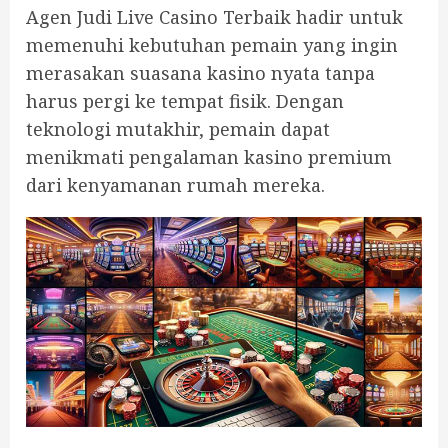
Agen Judi Live Casino Terbaik hadir untuk
memenuhi kebutuhan pemain yang ingin
merasakan suasana kasino nyata tanpa
harus pergi ke tempat fisik. Dengan
teknologi mutakhir, pemain dapat
menikmati pengalaman kasino premium
dari kenyamanan rumah mereka.