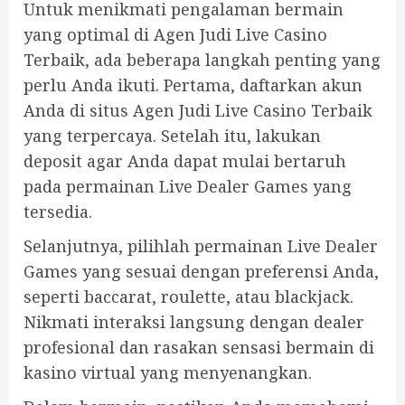
Untuk menikmati pengalaman bermain
yang optimal di Agen Judi Live Casino
Terbaik, ada beberapa langkah penting yang
perlu Anda ikuti. Pertama, daftarkan akun
Anda di situs Agen Judi Live Casino Terbaik
yang terpercaya. Setelah itu, lakukan
deposit agar Anda dapat mulai bertaruh
pada permainan Live Dealer Games yang
tersedia.
Selanjutnya, pilihlah permainan Live Dealer
Games yang sesuai dengan preferensi Anda,
seperti baccarat, roulette, atau blackjack.
Nikmati interaksi langsung dengan dealer
profesional dan rasakan sensasi bermain di
kasino virtual yang menyenangkan.