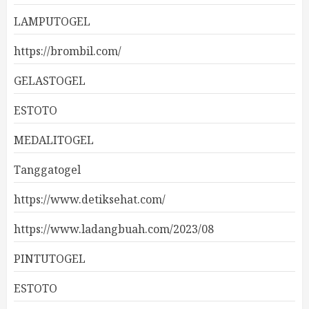
LAMPUTOGEL
https://brombil.com/
GELASTOGEL
ESTOTO
MEDALITOGEL
Tanggatogel
https://www.detiksehat.com/
https://www.ladangbuah.com/2023/08
PINTUTOGEL
ESTOTO