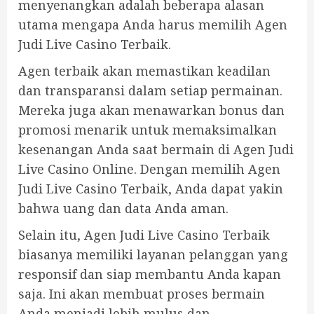
menyenangkan adalah beberapa alasan
utama mengapa Anda harus memilih Agen
Judi Live Casino Terbaik.
Agen terbaik akan memastikan keadilan
dan transparansi dalam setiap permainan.
Mereka juga akan menawarkan bonus dan
promosi menarik untuk memaksimalkan
kesenangan Anda saat bermain di Agen Judi
Live Casino Online. Dengan memilih Agen
Judi Live Casino Terbaik, Anda dapat yakin
bahwa uang dan data Anda aman.
Selain itu, Agen Judi Live Casino Terbaik
biasanya memiliki layanan pelanggan yang
responsif dan siap membantu Anda kapan
saja. Ini akan membuat proses bermain
Anda menjadi lebih mulus dan