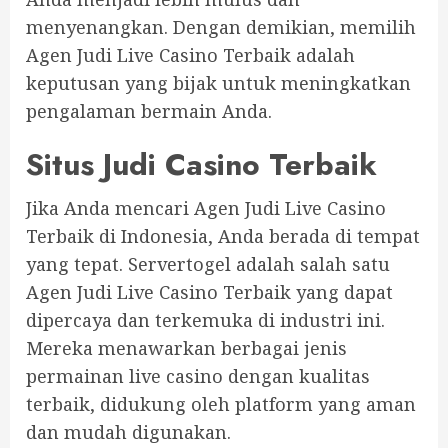
menyenangkan. Dengan demikian, memilih
Agen Judi Live Casino Terbaik adalah
keputusan yang bijak untuk meningkatkan
pengalaman bermain Anda.
Situs Judi Casino Terbaik
Jika Anda mencari Agen Judi Live Casino
Terbaik di Indonesia, Anda berada di tempat
yang tepat. Servertogel adalah salah satu
Agen Judi Live Casino Terbaik yang dapat
dipercaya dan terkemuka di industri ini.
Mereka menawarkan berbagai jenis
permainan live casino dengan kualitas
terbaik, didukung oleh platform yang aman
dan mudah digunakan.