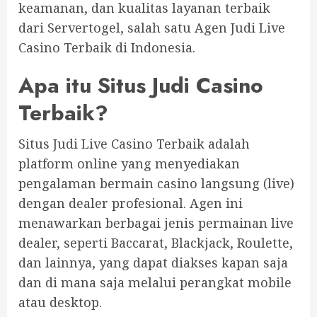
keamanan, dan kualitas layanan terbaik
dari Servertogel, salah satu Agen Judi Live
Casino Terbaik di Indonesia.
Apa itu Situs Judi Casino
Terbaik?
Situs Judi Live Casino Terbaik adalah
platform online yang menyediakan
pengalaman bermain casino langsung (live)
dengan dealer profesional. Agen ini
menawarkan berbagai jenis permainan live
dealer, seperti Baccarat, Blackjack, Roulette,
dan lainnya, yang dapat diakses kapan saja
dan di mana saja melalui perangkat mobile
atau desktop.