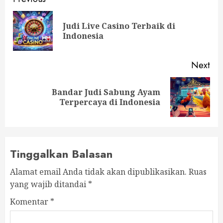
Post
navigation
Judi Live Casino Terbaik di
Pre
Indonesia
pos
Next
Bandar Judi Sabung Ayam
Next
Terpercaya di Indonesia
post:
Tinggalkan Balasan
Alamat email Anda tidak akan dipublikasikan.
Ruas
yang wajib ditandai
*
Komentar
*