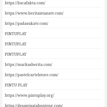
https://bacafakta.com/
https://www.beritaistanatv.com/
https://padasukatv.com/
PINTUPLAY
PINTUPLAY
PINTUPLAY
https://markasberita.com/
https://pastelcartelstore.com/
PINTU PLAY
https://www.pintuplay.org/
https://desawisatabenteng.com/