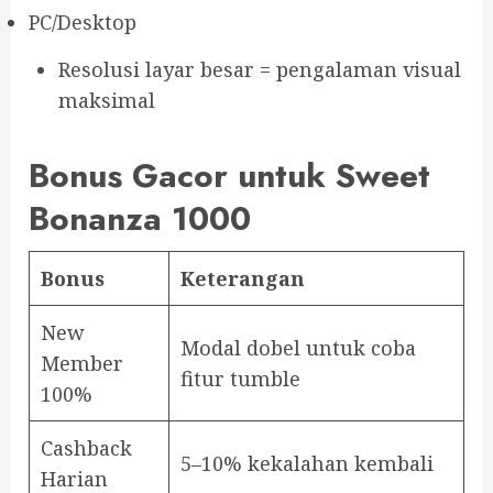
PC/Desktop
Resolusi layar besar = pengalaman visual
maksimal
Bonus Gacor untuk Sweet
Bonanza 1000
Bonus
Keterangan
New
Modal dobel untuk coba
Member
fitur tumble
100%
Cashback
5–10% kekalahan kembali
Harian