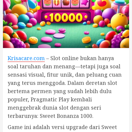
Krisacare.com
– Slot online bukan hanya
soal taruhan dan menang—tetapi juga soal
sensasi visual, fitur unik, dan peluang cuan
yang terus menggoda. Dalam deretan slot
bertema permen yang sudah lebih dulu
populer, Pragmatic Play kembali
menggebrak dunia slot dengan seri
terbarunya: Sweet Bonanza 1000.
Game ini adalah versi upgrade dari Sweet