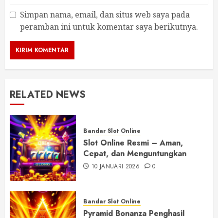
Simpan nama, email, dan situs web saya pada
peramban ini untuk komentar saya berikutnya.
RELATED NEWS
Bandar Slot Online
Slot Online Resmi – Aman,
Cepat, dan Menguntungkan
10 JANUARI 2026
0
Bandar Slot Online
Pyramid Bonanza Penghasil