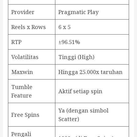
Provider
Pragmatic Play
Reels x Rows
6 x 5
RTP
±96.51%
Volatilitas
Tinggi (High)
Maxwin
Hingga 25.000x taruhan
Tumble
Aktif setiap spin
Feature
Ya (dengan simbol
Free Spins
Scatter)
Pengali