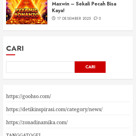
Maxwin – Sekali Pecah Bisa
Kaya!
17 DESEMBER 2025
0
CARI
CARI
https://goohso.com/
https://detikinspirasi.com/category/news/
https://zonadinamika.com/
TANGGATOGEL