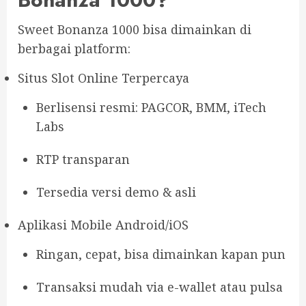
Sweet Bonanza 1000 bisa dimainkan di
berbagai platform:
Situs Slot Online Terpercaya
Berlisensi resmi: PAGCOR, BMM, iTech
Labs
RTP transparan
Tersedia versi demo & asli
Aplikasi Mobile Android/iOS
Ringan, cepat, bisa dimainkan kapan pun
Transaksi mudah via e-wallet atau pulsa