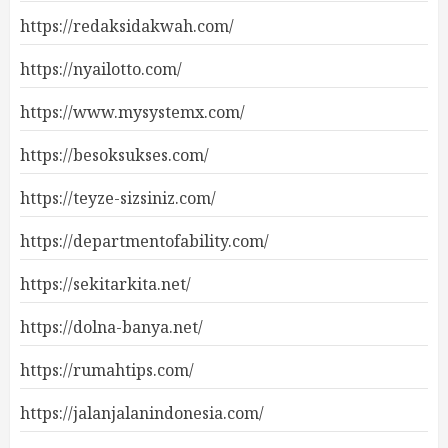
https://redaksidakwah.com/
https://nyailotto.com/
https://www.mysystemx.com/
https://besoksukses.com/
https://teyze-sizsiniz.com/
https://departmentofability.com/
https://sekitarkita.net/
https://dolna-banya.net/
https://rumahtips.com/
https://jalanjalanindonesia.com/