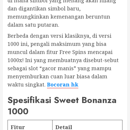
di mana simbol yang menang akan hilang
dan digantikan simbol baru,
memungkinkan kemenangan beruntun
dalam satu putaran.
Berbeda dengan versi klasiknya, di versi
1000 ini, pengali maksimum yang bisa
muncul dalam fitur Free Spins mencapai
1000x! Ini yang membuatnya disebut-sebut
sebagai slot “gacor manis” yang mampu
menyemburkan cuan luar biasa dalam
waktu singkat.
Bocoran hk
Spesifikasi Sweet Bonanza
1000
Fitur
Detail