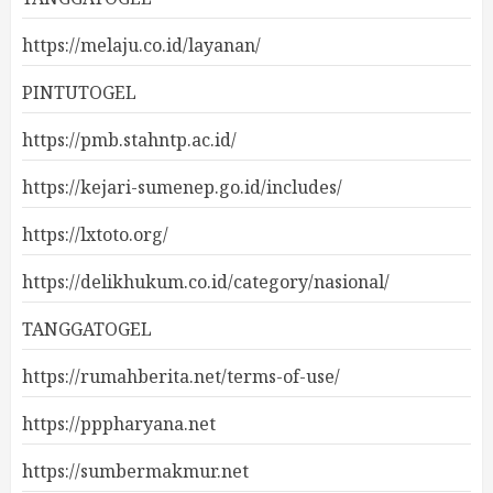
https://melaju.co.id/layanan/
PINTUTOGEL
https://pmb.stahntp.ac.id/
https://kejari-sumenep.go.id/includes/
https://lxtoto.org/
https://delikhukum.co.id/category/nasional/
TANGGATOGEL
https://rumahberita.net/terms-of-use/
https://pppharyana.net
https://sumbermakmur.net