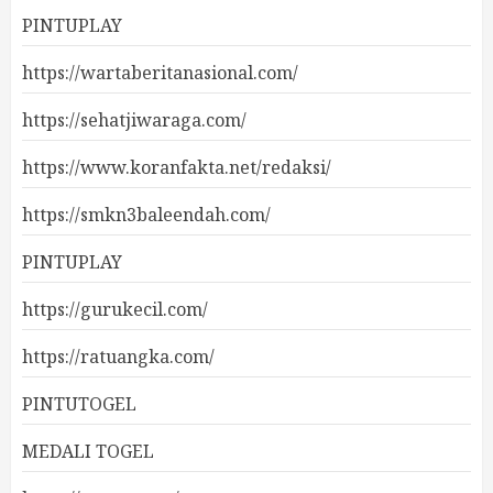
PINTUPLAY
https://wartaberitanasional.com/
https://sehatjiwaraga.com/
https://www.koranfakta.net/redaksi/
https://smkn3baleendah.com/
PINTUPLAY
https://gurukecil.com/
https://ratuangka.com/
PINTUTOGEL
MEDALI TOGEL