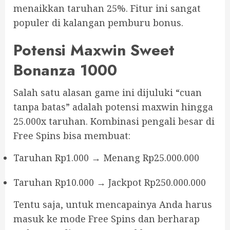
menaikkan taruhan 25%. Fitur ini sangat
populer di kalangan pemburu bonus.
Potensi Maxwin Sweet
Bonanza 1000
Salah satu alasan game ini dijuluki “cuan
tanpa batas” adalah potensi maxwin hingga
25.000x taruhan. Kombinasi pengali besar di
Free Spins bisa membuat:
Taruhan Rp1.000 → Menang Rp25.000.000
Taruhan Rp10.000 → Jackpot Rp250.000.000
Tentu saja, untuk mencapainya Anda harus
masuk ke mode Free Spins dan berharap