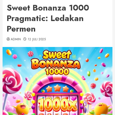
Sweet Bonanza 1000
Pragmatic: Ledakan
Permen
ADMIN
12 JULI 2025