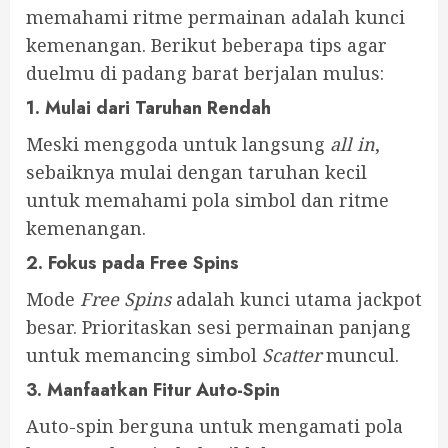
memahami ritme permainan adalah kunci
kemenangan. Berikut beberapa tips agar
duelmu di padang barat berjalan mulus:
1. Mulai dari Taruhan Rendah
Meski menggoda untuk langsung
all in
,
sebaiknya mulai dengan taruhan kecil
untuk memahami pola simbol dan ritme
kemenangan.
2. Fokus pada Free Spins
Mode
Free Spins
adalah kunci utama jackpot
besar. Prioritaskan sesi permainan panjang
untuk memancing simbol
Scatter
muncul.
3. Manfaatkan Fitur Auto-Spin
Auto-spin berguna untuk mengamati pola