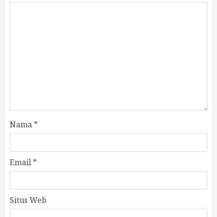
Nama
*
Email
*
Situs Web