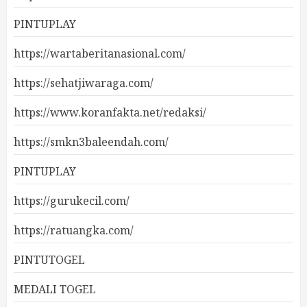
PINTUPLAY
https://wartaberitanasional.com/
https://sehatjiwaraga.com/
https://www.koranfakta.net/redaksi/
https://smkn3baleendah.com/
PINTUPLAY
https://gurukecil.com/
https://ratuangka.com/
PINTUTOGEL
MEDALI TOGEL