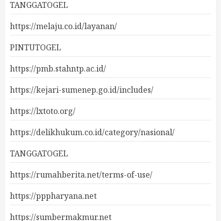
TANGGATOGEL
https://melaju.co.id/layanan/
PINTUTOGEL
https://pmb.stahntp.ac.id/
https://kejari-sumenep.go.id/includes/
https://lxtoto.org/
https://delikhukum.co.id/category/nasional/
TANGGATOGEL
https://rumahberita.net/terms-of-use/
https://pppharyana.net
https://sumbermakmur.net