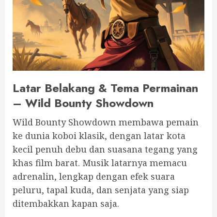
Latar Belakang & Tema Permainan
– Wild Bounty Showdown
Wild Bounty Showdown membawa pemain
ke dunia koboi klasik, dengan latar kota
kecil penuh debu dan suasana tegang yang
khas film barat. Musik latarnya memacu
adrenalin, lengkap dengan efek suara
peluru, tapal kuda, dan senjata yang siap
ditembakkan kapan saja.