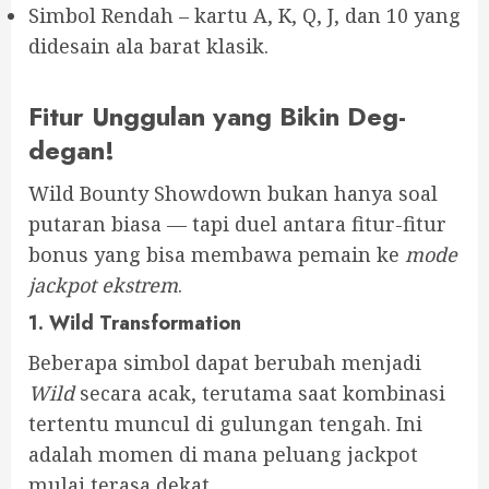
Simbol Rendah – kartu A, K, Q, J, dan 10 yang
didesain ala barat klasik.
Fitur Unggulan yang Bikin Deg-
degan!
Wild Bounty Showdown bukan hanya soal
putaran biasa — tapi duel antara fitur-fitur
bonus yang bisa membawa pemain ke
mode
jackpot ekstrem
.
1. Wild Transformation
Beberapa simbol dapat berubah menjadi
Wild
secara acak, terutama saat kombinasi
tertentu muncul di gulungan tengah. Ini
adalah momen di mana peluang jackpot
mulai terasa dekat.