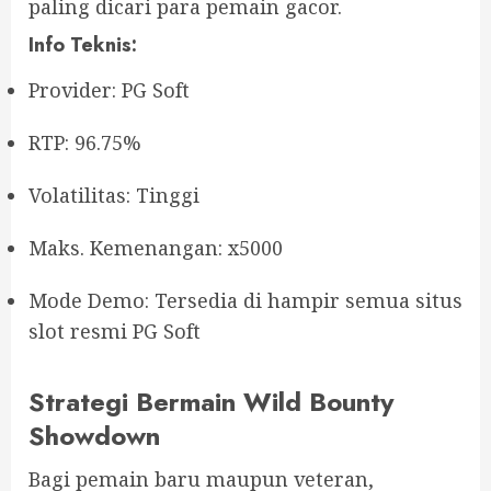
paling dicari para pemain gacor.
Info Teknis:
Provider: PG Soft
RTP: 96.75%
Volatilitas: Tinggi
Maks. Kemenangan: x5000
Mode Demo: Tersedia di hampir semua situs
slot resmi PG Soft
Strategi Bermain Wild Bounty
Showdown
Bagi pemain baru maupun veteran,