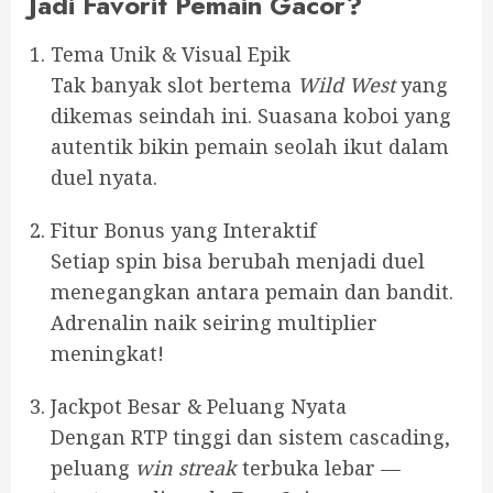
Jadi Favorit Pemain Gacor?
Tema Unik & Visual Epik
Tak banyak slot bertema
Wild West
yang
dikemas seindah ini. Suasana koboi yang
autentik bikin pemain seolah ikut dalam
duel nyata.
Fitur Bonus yang Interaktif
Setiap spin bisa berubah menjadi duel
menegangkan antara pemain dan bandit.
Adrenalin naik seiring multiplier
meningkat!
Jackpot Besar & Peluang Nyata
Dengan RTP tinggi dan sistem cascading,
peluang
win streak
terbuka lebar —