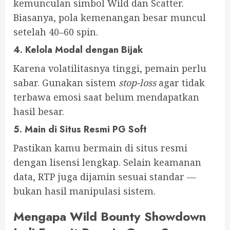
kemunculan simbol Wild dan Scatter.
Biasanya, pola kemenangan besar muncul
setelah 40–60 spin.
4. Kelola Modal dengan Bijak
Karena volatilitasnya tinggi, pemain perlu
sabar. Gunakan sistem
stop-loss
agar tidak
terbawa emosi saat belum mendapatkan
hasil besar.
5. Main di Situs Resmi PG Soft
Pastikan kamu bermain di situs resmi
dengan lisensi lengkap. Selain keamanan
data, RTP juga dijamin sesuai standar —
bukan hasil manipulasi sistem.
Mengapa Wild Bounty Showdown