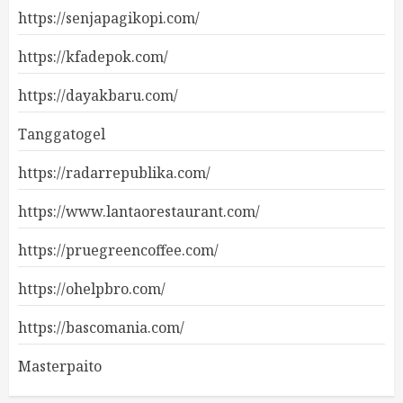
https://senjapagikopi.com/
https://kfadepok.com/
https://dayakbaru.com/
Tanggatogel
https://radarrepublika.com/
https://www.lantaorestaurant.com/
https://pruegreencoffee.com/
https://ohelpbro.com/
https://bascomania.com/
Masterpaito