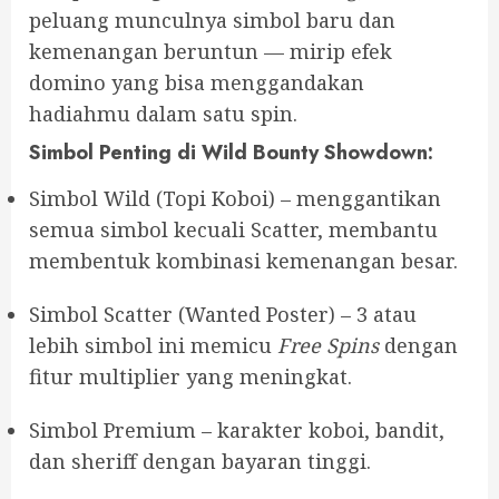
peluang munculnya simbol baru dan
kemenangan beruntun — mirip efek
domino yang bisa menggandakan
hadiahmu dalam satu spin.
Simbol Penting di Wild Bounty Showdown:
Simbol Wild (Topi Koboi) – menggantikan
semua simbol kecuali Scatter, membantu
membentuk kombinasi kemenangan besar.
Simbol Scatter (Wanted Poster) – 3 atau
lebih simbol ini memicu
Free Spins
dengan
fitur multiplier yang meningkat.
Simbol Premium – karakter koboi, bandit,
dan sheriff dengan bayaran tinggi.