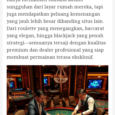
sungguhan dari layar rumah mereka, tapi
juga mendapatkan peluang kemenangan
yang jauh lebih besar dibanding situs lain.
Dari roulette yang menegangkan, baccarat
yang elegan, hingga blackjack yang penuh
strategi—semuanya tersaji dengan kualitas
premium dan dealer profesional yang siap
membuat permainan terasa eksklusif.