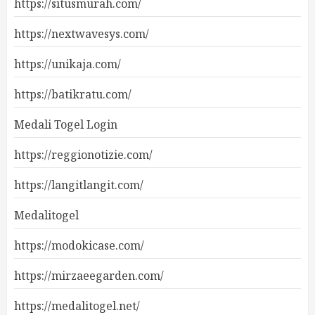
https://situsmurah.com/
https://nextwavesys.com/
https://unikaja.com/
https://batikratu.com/
Medali Togel Login
https://reggionotizie.com/
https://langitlangit.com/
Medalitogel
https://modokicase.com/
https://mirzaeegarden.com/
https://medalitogel.net/