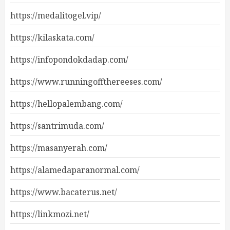
https://medalitogel.vip/
https://kilaskata.com/
https://infopondokdadap.com/
https://www.runningoffthereeses.com/
https://hellopalembang.com/
https://santrimuda.com/
https://masanyerah.com/
https://alamedaparanormal.com/
https://www.bacaterus.net/
https://linkmozi.net/