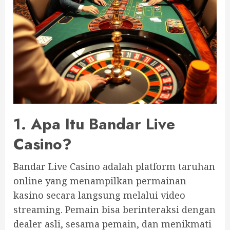
1. Apa Itu Bandar Live
Casino?
Bandar Live Casino adalah platform taruhan
online yang menampilkan permainan
kasino secara langsung melalui video
streaming. Pemain bisa berinteraksi dengan
dealer asli, sesama pemain, dan menikmati