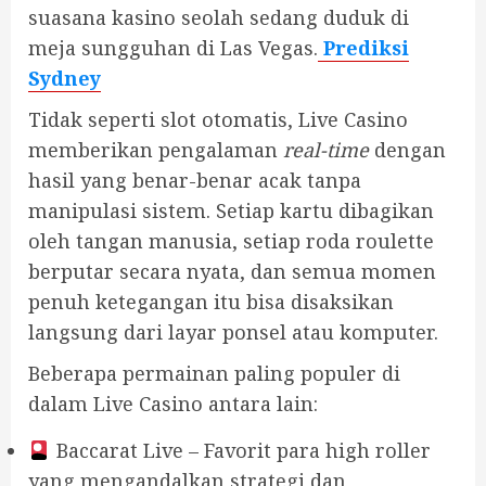
suasana kasino seolah sedang duduk di
meja sungguhan di Las Vegas.
Prediksi
Sydney
Tidak seperti slot otomatis, Live Casino
memberikan pengalaman
real-time
dengan
hasil yang benar-benar acak tanpa
manipulasi sistem. Setiap kartu dibagikan
oleh tangan manusia, setiap roda roulette
berputar secara nyata, dan semua momen
penuh ketegangan itu bisa disaksikan
langsung dari layar ponsel atau komputer.
Beberapa permainan paling populer di
dalam Live Casino antara lain:
Baccarat Live – Favorit para high roller
yang mengandalkan strategi dan