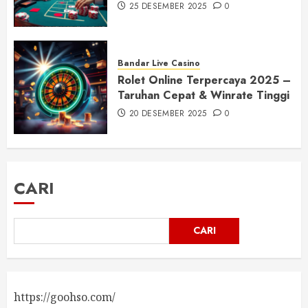
25 DESEMBER 2025
0
Bandar Live Casino
Rolet Online Terpercaya 2025 –
Taruhan Cepat & Winrate Tinggi
20 DESEMBER 2025
0
CARI
CARI
https://goohso.com/