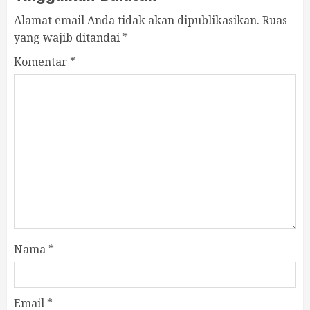
Alamat email Anda tidak akan dipublikasikan.
Ruas
yang wajib ditandai
*
Komentar
*
Nama
*
Email
*