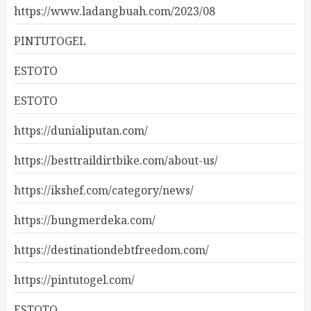
https://www.ladangbuah.com/2023/08
PINTUTOGEL
ESTOTO
ESTOTO
https://dunialiputan.com/
https://besttraildirtbike.com/about-us/
https://ikshef.com/category/news/
https://bungmerdeka.com/
https://destinationdebtfreedom.com/
https://pintutogel.com/
ESTOTO