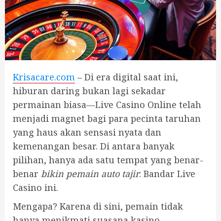
Krisacare.com
– Di era digital saat ini,
hiburan daring bukan lagi sekadar
permainan biasa—Live Casino Online telah
menjadi magnet bagi para pecinta taruhan
yang haus akan sensasi nyata dan
kemenangan besar. Di antara banyak
pilihan, hanya ada satu tempat yang benar-
benar
bikin pemain auto tajir
: Bandar Live
Casino ini.
Mengapa? Karena di sini, pemain tidak
hanya menikmati suasana kasino