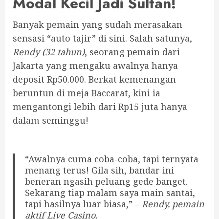
Modal Kecil Jadi Sultan!
Banyak pemain yang sudah merasakan
sensasi “auto tajir” di sini. Salah satunya,
Rendy (32 tahun)
, seorang pemain dari
Jakarta yang mengaku awalnya hanya
deposit Rp50.000. Berkat kemenangan
beruntun di meja Baccarat, kini ia
mengantongi lebih dari Rp15 juta hanya
dalam seminggu!
“Awalnya cuma coba-coba, tapi ternyata
menang terus! Gila sih, bandar ini
beneran ngasih peluang gede banget.
Sekarang tiap malam saya main santai,
tapi hasilnya luar biasa,” –
Rendy, pemain
aktif Live Casino.