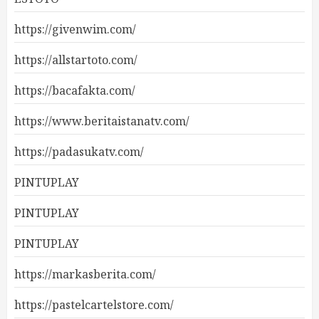
https://givenwim.com/
https://allstartoto.com/
https://bacafakta.com/
https://www.beritaistanatv.com/
https://padasukatv.com/
PINTUPLAY
PINTUPLAY
PINTUPLAY
https://markasberita.com/
https://pastelcartelstore.com/