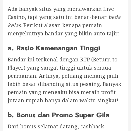
Ada banyak situs yang menawarkan Live
Casino, tapi yang satu ini benar-benar
beda
kelas
. Berikut alasan kenapa pemain
menyebutnya bandar yang bikin auto tajir:
a. Rasio Kemenangan Tinggi
Bandar ini terkenal dengan RTP (Return to
Player) yang sangat tinggi untuk semua
permainan. Artinya, peluang menang jauh
lebih besar dibanding situs pesaing. Banyak
pemain yang mengaku bisa meraih profit
jutaan rupiah hanya dalam waktu singkat!
b. Bonus dan Promo Super Gila
Dari bonus selamat datang, cashback