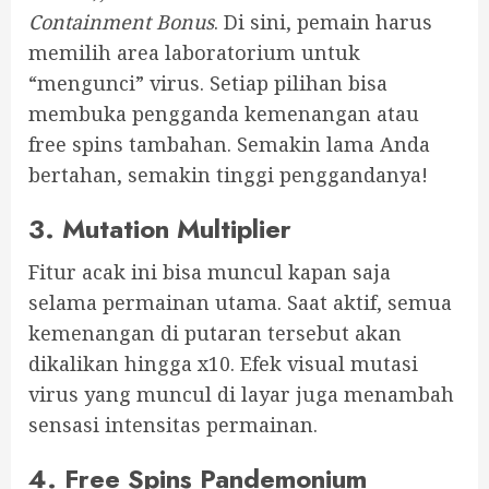
Containment Bonus
. Di sini, pemain harus
memilih area laboratorium untuk
“mengunci” virus. Setiap pilihan bisa
membuka pengganda kemenangan atau
free spins tambahan. Semakin lama Anda
bertahan, semakin tinggi penggandanya!
3. Mutation Multiplier
Fitur acak ini bisa muncul kapan saja
selama permainan utama. Saat aktif, semua
kemenangan di putaran tersebut akan
dikalikan hingga x10. Efek visual mutasi
virus yang muncul di layar juga menambah
sensasi intensitas permainan.
4. Free Spins Pandemonium