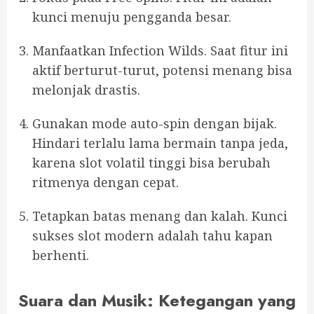
kunci menuju pengganda besar.
Manfaatkan Infection Wilds. Saat fitur ini
aktif berturut-turut, potensi menang bisa
melonjak drastis.
Gunakan mode auto-spin dengan bijak.
Hindari terlalu lama bermain tanpa jeda,
karena slot volatil tinggi bisa berubah
ritmenya dengan cepat.
Tetapkan batas menang dan kalah. Kunci
sukses slot modern adalah tahu kapan
berhenti.
Suara dan Musik: Ketegangan yang