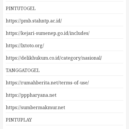
PINTUTOGEL
https://pmb.stahntp.ac.id/
https://kejari-sumenep.go.id/includes/
https://lxtoto.org/
https://delikhukum.co.id/category/nasional/
TANGGATOGEL
https://rumahberita.net/terms-of-use/
https://pppharyana.net
https://sumbermakmur.net
PINTUPLAY