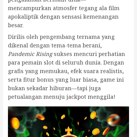
mencampurkan atmosfer tegang ala film
apokaliptik dengan sensasi kemenangan
besar.
Dirilis oleh pengembang ternama yang
dikenal dengan tema-tema berani,
Pandemic Rising
sukses mencuri perhatian
para pemain slot di seluruh dunia. Dengan
grafis yang memukau, efek suara realistis,
serta fitur bonus yang luar biasa, game ini
bukan sekadar hiburan—tapi juga
petualangan menuju jackpot menggila!