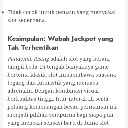
Tidak cocok untuk pemain yang menyukai
slot sederhana.
Kesimpulan: Wabah Jackpot yang
Tak Terhentikan
Pandemic Rising
adalah slot yang berani
tampil beda. Di tengah banyaknya game
bertema klasik, slot ini membawa suasana
tegang dan futuristik yang memacu
adrenalin. Dengan kombinasi visual
berkualitas tinggi, fitur interaktif, serta
peluang kemenangan besar, permainan ini
menjadi pilihan sempurna bagi siapa pun
yang mencari sensasi baru di dunia slot