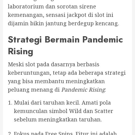
laboratorium dan sorotan sirene
kemenangan, sensasi jackpot di slot ini
dijamin bikin jantung berdegup kencang.
Strategi Bermain Pandemic
Rising
Meski slot pada dasarnya berbasis
keberuntungan, tetap ada beberapa strategi
yang bisa membantu meningkatkan
peluang menang di
Pandemic Rising
:
Mulai dari taruhan kecil. Amati pola
kemunculan simbol Wild dan Scatter
sebelum meningkatkan taruhan.
Fokus pada Free Spins. Fitur ini adalah