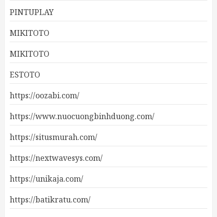
PINTUPLAY
MIKITOTO
MIKITOTO
ESTOTO
https://oozabi.com/
https://www.nuocuongbinhduong.com/
https://situsmurah.com/
https://nextwavesys.com/
https://unikaja.com/
https://batikratu.com/