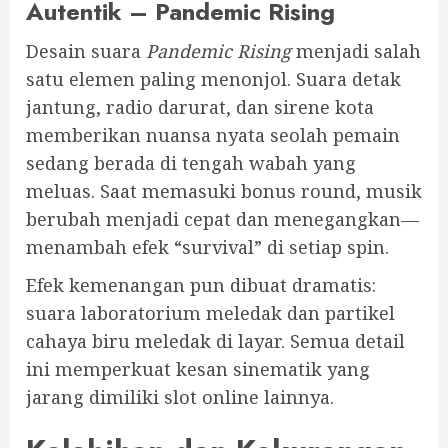
Autentik – Pandemic Rising
Desain suara
Pandemic Rising
menjadi salah
satu elemen paling menonjol. Suara detak
jantung, radio darurat, dan sirene kota
memberikan nuansa nyata seolah pemain
sedang berada di tengah wabah yang
meluas. Saat memasuki bonus round, musik
berubah menjadi cepat dan menegangkan—
menambah efek “survival” di setiap spin.
Efek kemenangan pun dibuat dramatis:
suara laboratorium meledak dan partikel
cahaya biru meledak di layar. Semua detail
ini memperkuat kesan sinematik yang
jarang dimiliki slot online lainnya.