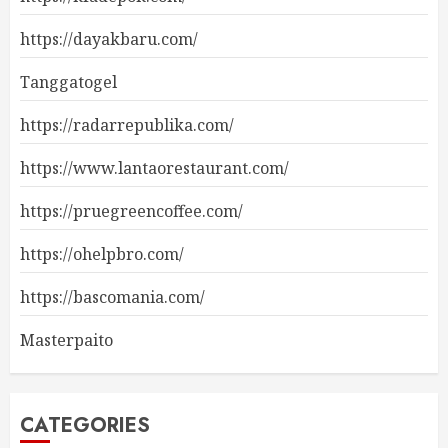
https://dayakbaru.com/
Tanggatogel
https://radarrepublika.com/
https://www.lantaorestaurant.com/
https://pruegreencoffee.com/
https://ohelpbro.com/
https://bascomania.com/
Masterpaito
CATEGORIES