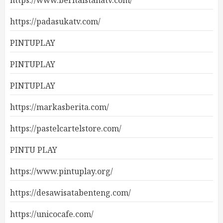
https://www.beritaistanatv.com/
https://padasukatv.com/
PINTUPLAY
PINTUPLAY
PINTUPLAY
https://markasberita.com/
https://pastelcartelstore.com/
PINTU PLAY
https://www.pintuplay.org/
https://desawisatabenteng.com/
https://unicocafe.com/