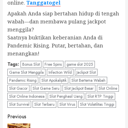
online.
Tanggatogel
Apakah Anda siap bertahan hidup di tengah
wabah—dan membawa pulang jackpot
menggila?
Saatnya buktikan keberanian Anda di
Pandemic Rising. Putar, bertahan, dan
menangkan!
Tags:
Bonus Slot
Free Spins
game slot 2025
Game Slot Menggila
Infection Wild
Jackpot Slot
Pandemic Rising
Slot Apokaliptik
Slot Bertema Wabah
Slot Gacor
Slot Game Seru
Slot Jackpot Besar
Slot Online
Slot Online Indonesia
Slot Penghasil Uang
Slot RTP Tinggi
Slot Survival
Slot Terbaru
Slot Virus
Slot Volatilitas Tinggi
Post
Previous