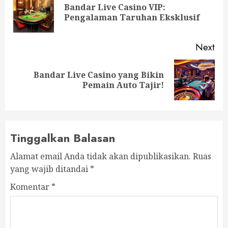
navigation
Bandar Live Casino VIP:
Pre
Pengalaman Taruhan Eksklusif
pos
Next
Bandar Live Casino yang Bikin
Next
Pemain Auto Tajir!
post:
Tinggalkan Balasan
Alamat email Anda tidak akan dipublikasikan.
Ruas
yang wajib ditandai
*
Komentar
*