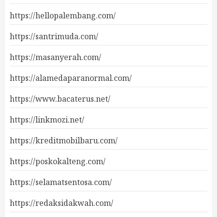
https://hellopalembang.com/
https://santrimuda.com/
https://masanyerah.com/
https://alamedaparanormal.com/
https://www.bacaterus.net/
https://linkmozi.net/
https://kreditmobilbaru.com/
https://poskokalteng.com/
https://selamatsentosa.com/
https://redaksidakwah.com/