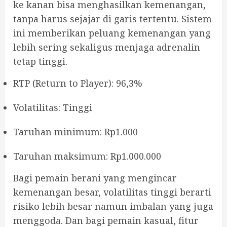
ke kanan bisa menghasilkan kemenangan,
tanpa harus sejajar di garis tertentu. Sistem
ini memberikan peluang kemenangan yang
lebih sering sekaligus menjaga adrenalin
tetap tinggi.
RTP (Return to Player): 96,3%
Volatilitas: Tinggi
Taruhan minimum: Rp1.000
Taruhan maksimum: Rp1.000.000
Bagi pemain berani yang mengincar
kemenangan besar, volatilitas tinggi berarti
risiko lebih besar namun imbalan yang juga
menggoda. Dan bagi pemain kasual, fitur