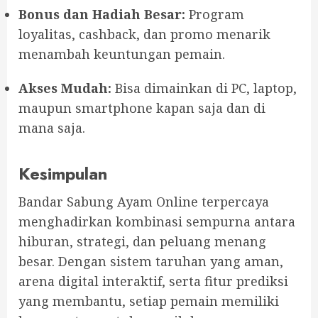
Bonus dan Hadiah Besar:
Program
loyalitas, cashback, dan promo menarik
menambah keuntungan pemain.
Akses Mudah:
Bisa dimainkan di PC, laptop,
maupun smartphone kapan saja dan di
mana saja.
Kesimpulan
Bandar Sabung Ayam Online terpercaya
menghadirkan kombinasi sempurna antara
hiburan, strategi, dan peluang menang
besar. Dengan sistem taruhan yang aman,
arena digital interaktif, serta fitur prediksi
yang membantu, setiap pemain memiliki