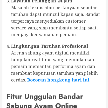
Layanan Pelanggan 24 Jam
Masalah teknis atau pertanyaan seputar
taruhan dapat muncul kapan saja. Bandar
terpercaya menyediakan customer
service yang siap membantu setiap saat,
menjaga kenyamanan pemain.
Lingkungan Taruhan Profesional
Arena sabung ayam digital memiliki
tampilan real-time yang memudahkan
pemain memantau performa ayam dan
membuat keputusan taruhan yang lebih
cerdas.
Bocoran hongkong hari ini
Fitur Unggulan Bandar
Sabung Ayam Online