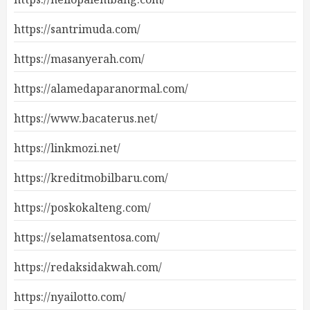
https://santrimuda.com/
https://masanyerah.com/
https://alamedaparanormal.com/
https://www.bacaterus.net/
https://linkmozi.net/
https://kreditmobilbaru.com/
https://poskokalteng.com/
https://selamatsentosa.com/
https://redaksidakwah.com/
https://nyailotto.com/