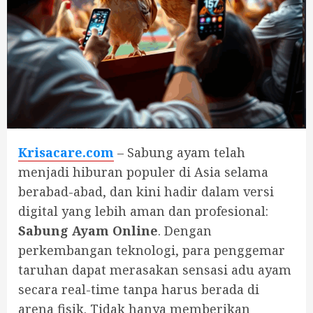
Krisacare.com
– Sabung ayam telah
menjadi hiburan populer di Asia selama
berabad-abad, dan kini hadir dalam versi
digital yang lebih aman dan profesional:
Sabung Ayam Online
. Dengan
perkembangan teknologi, para penggemar
taruhan dapat merasakan sensasi adu ayam
secara real-time tanpa harus berada di
arena fisik. Tidak hanya memberikan