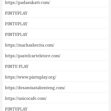
https://padasukatv.com/
PINTUPLAY
PINTUPLAY
PINTUPLAY
https://markasberita.com/
https://pastelcartelstore.com/
PINTU PLAY
https://www.pintuplay.org/
https://desawisatabenteng.com/
https://unicocafe.com/
PINTUPLAY