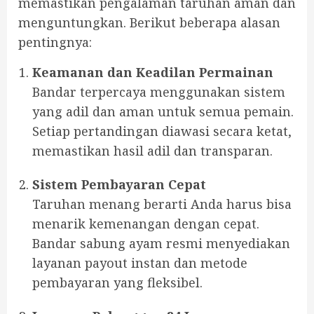
memastikan pengalaman taruhan aman dan
menguntungkan. Berikut beberapa alasan
pentingnya:
Keamanan dan Keadilan Permainan
Bandar terpercaya menggunakan sistem
yang adil dan aman untuk semua pemain.
Setiap pertandingan diawasi secara ketat,
memastikan hasil adil dan transparan.
Sistem Pembayaran Cepat
Taruhan menang berarti Anda harus bisa
menarik kemenangan dengan cepat.
Bandar sabung ayam resmi menyediakan
layanan payout instan dan metode
pembayaran yang fleksibel.