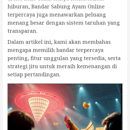
hiburan, Bandar Sabung Ayam Online
terpercaya juga menawarkan peluang
menang besar dengan sistem taruhan yang
transparan.
Dalam artikel ini, kami akan membahas
mengapa memilih bandar terpercaya
penting, fitur unggulan yang tersedia, serta
strategi jitu untuk meraih kemenangan di
setiap pertandingan.