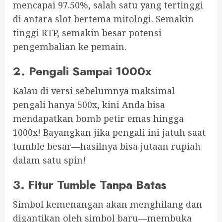
mencapai 97.50%, salah satu yang tertinggi
di antara slot bertema mitologi. Semakin
tinggi RTP, semakin besar potensi
pengembalian ke pemain.
2. Pengali Sampai 1000x
Kalau di versi sebelumnya maksimal
pengali hanya 500x, kini Anda bisa
mendapatkan bomb petir emas hingga
1000x! Bayangkan jika pengali ini jatuh saat
tumble besar—hasilnya bisa jutaan rupiah
dalam satu spin!
3. Fitur Tumble Tanpa Batas
Simbol kemenangan akan menghilang dan
digantikan oleh simbol baru—membuka