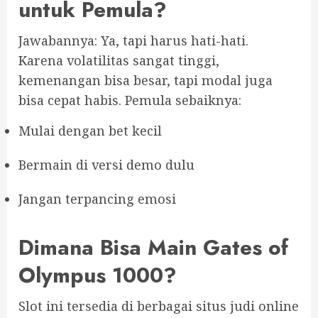
untuk Pemula?
Jawabannya: Ya, tapi harus hati-hati.
Karena volatilitas sangat tinggi,
kemenangan bisa besar, tapi modal juga
bisa cepat habis. Pemula sebaiknya:
Mulai dengan bet kecil
Bermain di versi demo dulu
Jangan terpancing emosi
Dimana Bisa Main Gates of
Olympus 1000?
Slot ini tersedia di berbagai situs judi online