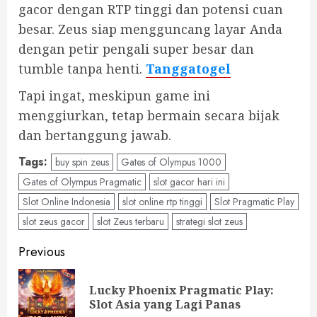
gacor dengan RTP tinggi dan potensi cuan
besar. Zeus siap mengguncang layar Anda
dengan petir pengali super besar dan
tumble tanpa henti.
Tanggatogel
Tapi ingat, meskipun game ini
menggiurkan, tetap bermain secara bijak
dan bertanggung jawab.
Tags:
buy spin zeus
Gates of Olympus 1000
Gates of Olympus Pragmatic
slot gacor hari ini
Slot Online Indonesia
slot online rtp tinggi
Slot Pragmatic Play
slot zeus gacor
slot Zeus terbaru
strategi slot zeus
Post
Previous
navigation
Lucky Phoenix Pragmatic Play:
Pre
Slot Asia yang Lagi Panas
pos