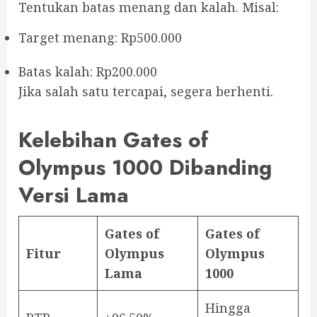
Tentukan batas menang dan kalah. Misal:
Target menang: Rp500.000
Batas kalah: Rp200.000
Jika salah satu tercapai, segera berhenti.
Kelebihan Gates of
Olympus 1000 Dibanding
Versi Lama
Gates of
Gates of
Fitur
Olympus
Olympus
Lama
1000
Hingga