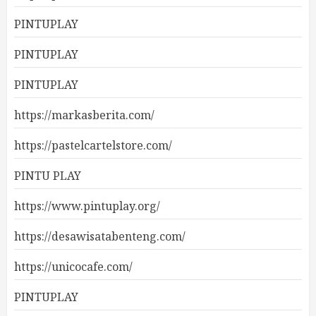
PINTUPLAY
PINTUPLAY
PINTUPLAY
https://markasberita.com/
https://pastelcartelstore.com/
PINTU PLAY
https://www.pintuplay.org/
https://desawisatabenteng.com/
https://unicocafe.com/
PINTUPLAY