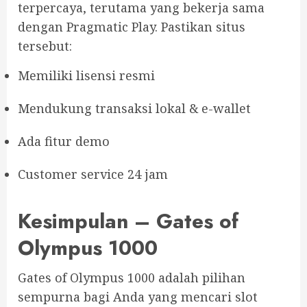
terpercaya, terutama yang bekerja sama
dengan Pragmatic Play. Pastikan situs
tersebut:
Memiliki lisensi resmi
Mendukung transaksi lokal & e-wallet
Ada fitur demo
Customer service 24 jam
Kesimpulan – Gates of
Olympus 1000
Gates of Olympus 1000 adalah pilihan
sempurna bagi Anda yang mencari slot