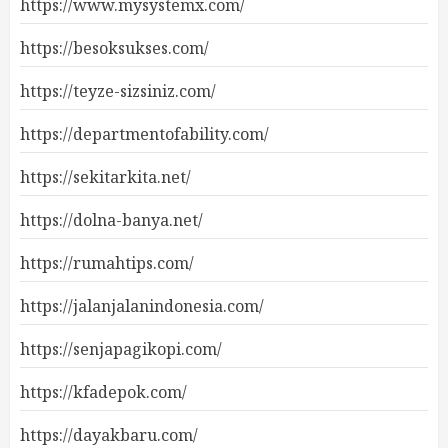
https://www.mysystemx.com/
https://besoksukses.com/
https://teyze-sizsiniz.com/
https://departmentofability.com/
https://sekitarkita.net/
https://dolna-banya.net/
https://rumahtips.com/
https://jalanjalanindonesia.com/
https://senjapagikopi.com/
https://kfadepok.com/
https://dayakbaru.com/