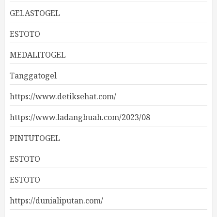
GELASTOGEL
ESTOTO
MEDALITOGEL
Tanggatogel
https://www.detiksehat.com/
https://www.ladangbuah.com/2023/08
PINTUTOGEL
ESTOTO
ESTOTO
https://dunialiputan.com/