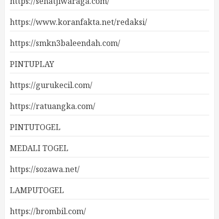
https://sehatjiwaraga.com/
https://www.koranfakta.net/redaksi/
https://smkn3baleendah.com/
PINTUPLAY
https://gurukecil.com/
https://ratuangka.com/
PINTUTOGEL
MEDALI TOGEL
https://sozawa.net/
LAMPUTOGEL
https://brombil.com/