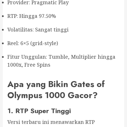
Provider: Pragmatic Play
RTP: Hingga 97.50%
Volatilitas: Sangat tinggi
Reel: 6×5 (grid-style)
Fitur Unggulan: Tumble, Multiplier hingga
1000x, Free Spins
Apa yang Bikin Gates of
Olympus 1000 Gacor?
1. RTP Super Tinggi
Versi terbaru ini menawarkan RTP