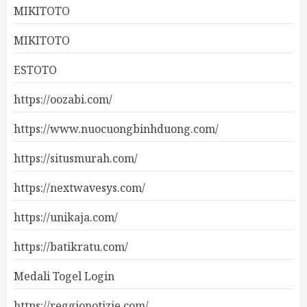
MIKITOTO
MIKITOTO
ESTOTO
https://oozabi.com/
https://www.nuocuongbinhduong.com/
https://situsmurah.com/
https://nextwavesys.com/
https://unikaja.com/
https://batikratu.com/
Medali Togel Login
https://reggionotizie.com/