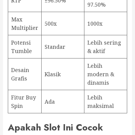
RTP
±96.50%
97.50%
Max
500x
1000x
Multiplier
Potensi
Lebih sering
Standar
Tumble
& aktif
Lebih
Desain
Klasik
modern &
Grafis
dinamis
Fitur Buy
Lebih
Ada
Spin
maksimal
Apakah Slot Ini Cocok